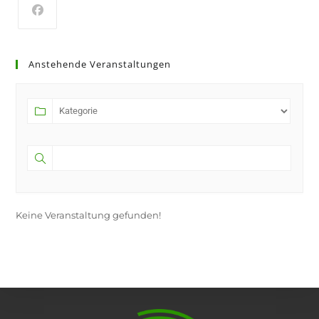
Opens
in
Anstehende Veranstaltungen
a
new
tab
Keine Veranstaltung gefunden!