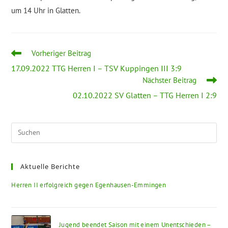
um 14 Uhr in Glatten.
Weitere
Vorheriger Beitrag
Artikel
17.09.2022 TTG Herren I – TSV Kuppingen III 3:9
ansehen
Nächster Beitrag
02.10.2022 SV Glatten – TTG Herren I 2:9
Pre
Esc
to
Aktuelle Berichte
clo
the
Herren II erfolgreich gegen Egenhausen-Emmingen
sea
pan
Jugend beendet Saison mit einem Unentschieden –