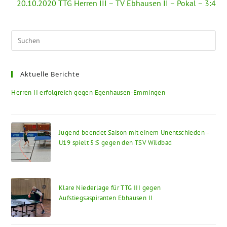
20.10.2020 TTG Herren III – TV Ebhausen II – Pokal – 3:4
Pre
Esc
to
Aktuelle Berichte
clo
the
Herren II erfolgreich gegen Egenhausen-Emmingen
sea
pan
Jugend beendet Saison mit einem Unentschieden –
U19 spielt 5:5 gegen den TSV Wildbad
Klare Niederlage für TTG III gegen
Aufstiegsaspiranten Ebhausen II