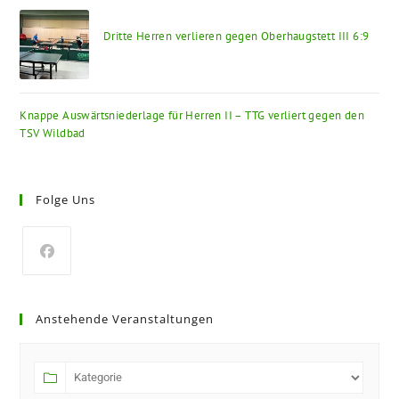
Dritte Herren verlieren gegen Oberhaugstett III 6:9
Knappe Auswärtsniederlage für Herren II – TTG verliert gegen den
TSV Wildbad
Folge Uns
Opens
in
Anstehende Veranstaltungen
a
new
tab