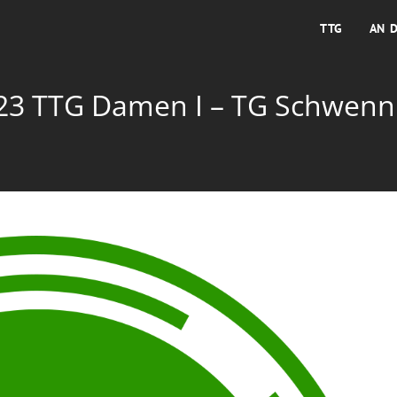
TTG
AN 
23 TTG Damen I – TG Schwenn