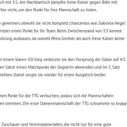
och mit 3:1. Am Nachbartisch kämpfte Irene Kaiser gegen Bähr mit
te nicht, um den Punkt für ihre Mannschaft zu holen.
u gewinnen, obwohl sie nicht komplett chancenlos war. Gabriela Hegel
enzler einen Punkt für ihr Team. Beim Zwischenstand von 3:3 konnte
hrung ausbauen, da sowohl Petra Grether als auch Irene Kaiser keine
t einem klaren 3:0-Sieg verkürzte sie den Vorsprung der Gäste auf 4:5.
iden Sätze einen Matchpunkt der Gegnerin abwenden und im 5. Satz
stehlen. Damit sorgte sie wieder für einen Ausgleich beider
inen Punkt für die TTG verbuchen, sodass sich die Mannschaften
gen trennten. Die erste Damenmannschaft der TTG schrammte so knapp
 Zuschauer und Vereinskameraden, die nicht nur für eine gute