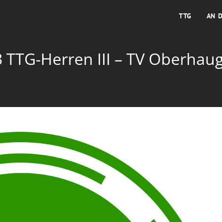
TTG
AN 
 TTG-Herren III – TV Oberhaugst