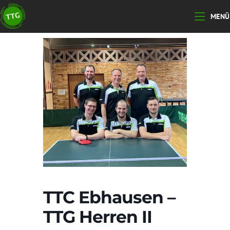
Zum
MENÜ
Inhalt
springen
TTC Ebhausen –
TTG Herren II