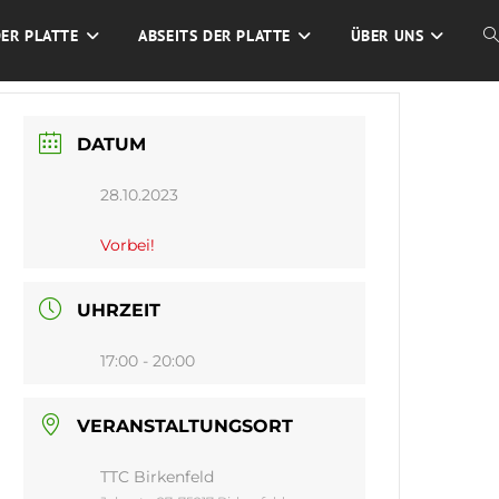
DER PLATTE
ABSEITS DER PLATTE
ÜBER UNS
W
S
DATUM
U
28.10.2023
Vorbei!
UHRZEIT
17:00 - 20:00
VERANSTALTUNGSORT
TTC Birkenfeld