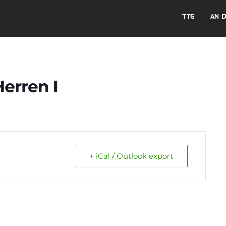
TTG
AN 
Herren I
+ iCal / Outlook export