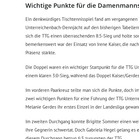
Wichtige Punkte für die Damenmann
Ein denkwürdiges Tischtennisspiel fand am vergangenen S
Unterreichenbach-Dennjächt auf den bisherigen Tabellen
sich die TTG einen überraschenden 8:5-Sieg und holte so
bemerkenswert war der Einsatz von Irene Kaiser, die nach
Präsenz stärkte.
Die Doppel waren ein wichtiger Startpunkt für die TTG
einem klaren 3:0-Sieg, während das Doppel Kaiser/Gerdes
Im vorderen Paarkreuz teilte man sich die Punkte, doch i
zwei wichtigen Punkten für eine Führung der TTG Unterr
Melanie Gerdes ihr erstes Einzel in der Landesliga gewa
Im zweiten Durchgang konnte Brigitte Sommer einen weit
ihre Gegnerin schwertat. Doch Gabriela Hegel gelang es 
diesem Durchgang betrug 6:3 zugunsten der TTG.