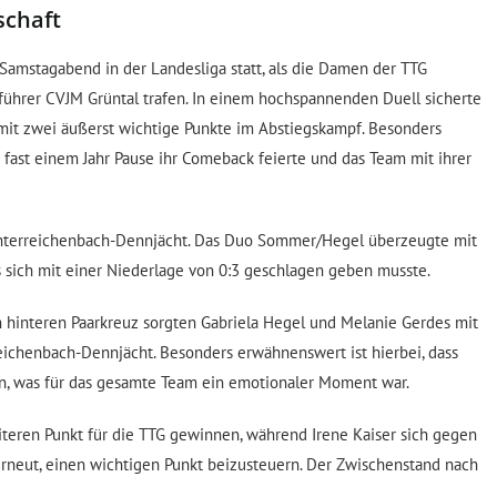
schaft
amstagabend in der Landesliga statt, als die Damen der TTG
führer CVJM Grüntal trafen. In einem hochspannenden Duell sicherte
mit zwei äußerst wichtige Punkte im Abstiegskampf. Besonders
 fast einem Jahr Pause ihr Comeback feierte und das Team mit ihrer
 Unterreichenbach-Dennjächt. Das Duo Sommer/Hegel überzeugte mit
 sich mit einer Niederlage von 0:3 geschlagen geben musste.
m hinteren Paarkreuz sorgten Gabriela Hegel und Melanie Gerdes mit
eichenbach-Dennjächt. Besonders erwähnenswert ist hierbei, dass
nn, was für das gesamte Team ein emotionaler Moment war.
eren Punkt für die TTG gewinnen, während Irene Kaiser sich gegen
erneut, einen wichtigen Punkt beizusteuern. Der Zwischenstand nach