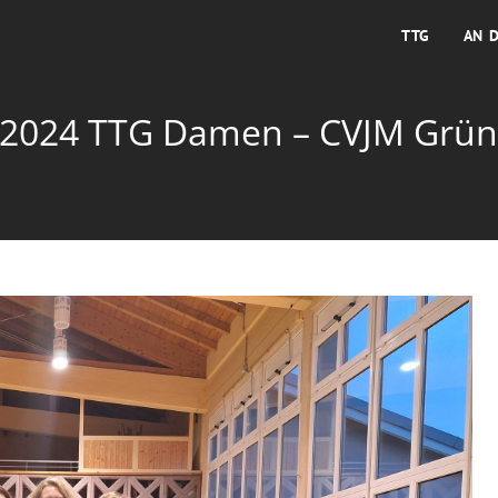
TTG
AN 
.2024 TTG Damen – CVJM Grünt