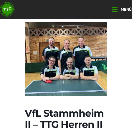
Zum
MENÜ
Inhalt
springen
VfL Stammheim
II – TTG Herren II