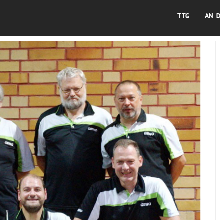
TTG
AN 