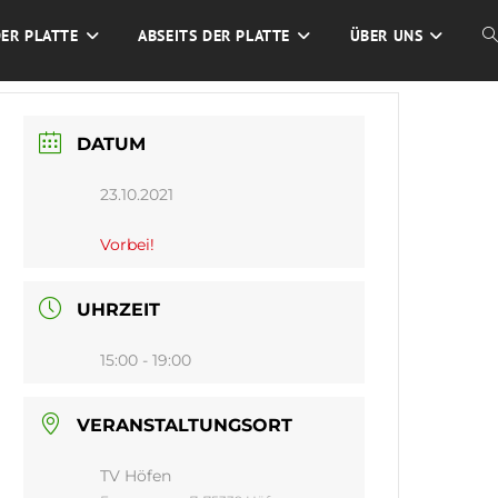
DER PLATTE
ABSEITS DER PLATTE
ÜBER UNS
W
S
DATUM
U
23.10.2021
Vorbei!
UHRZEIT
15:00 - 19:00
VERANSTALTUNGSORT
TV Höfen