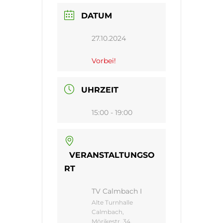
DATUM
27.10.2024
Vorbei!
UHRZEIT
15:00 - 19:00
VERANSTALTUNGSO
RT
TV Calmbach I
Alte Turnhalle
Calmbach,
Mörikestr. 34,