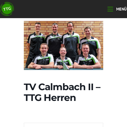
Zum
MENÜ
Inhalt
springen
TV Calmbach II –
TTG Herren