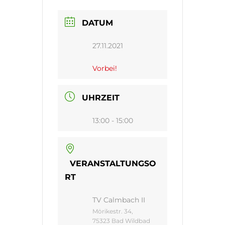
DATUM
27.11.2021
Vorbei!
UHRZEIT
13:00 - 15:00
VERANSTALTUNGSO
RT
TV Calmbach II
Mörikestr. 34,
75323 Bad Wildbad