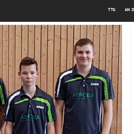
TTG
AN 