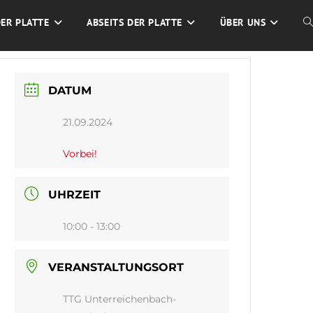
DER PLATTE
ABSEITS DER PLATTE
ÜBER UNS
W
S
DATUM
U
21.09.2024
Vorbei!
UHRZEIT
10:00 - 13:00
VERANSTALTUNGSORT
TTG Unterreichenbach-