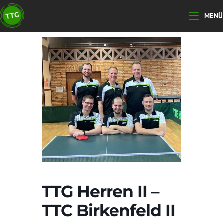
Zum
MENÜ
Inhalt
springen
TTG Herren II –
TTC Birkenfeld II