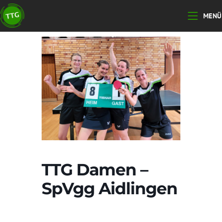
Zum
MENÜ
Inhalt
springen
TTG Damen –
SpVgg Aidlingen