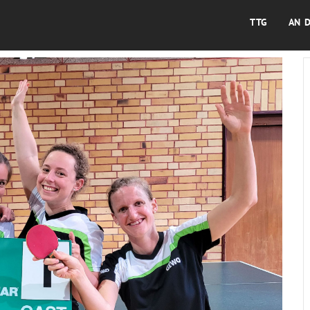
TTG
AN 