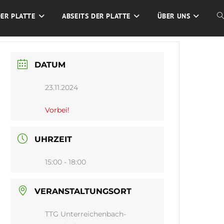
DER PLATTE
ABSEITS DER PLATTE
ÜBER UNS
W
S
DATUM
U
23.11.2024
Vorbei!
UHRZEIT
15:00 - 18:00
VERANSTALTUNGSORT
TTG Unterreichenbach-