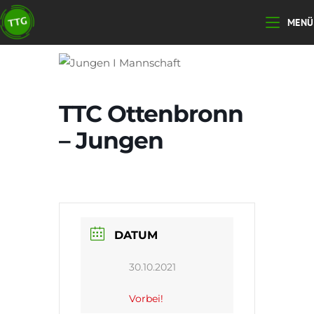
Zum
MENÜ
Inhalt
springen
TTC Ottenbronn
– Jungen
DATUM
30.10.2021
Vorbei!