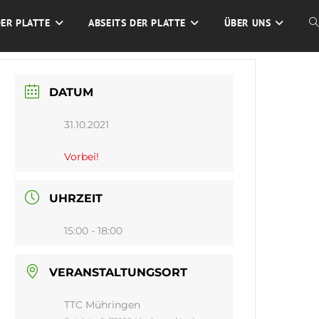
DER PLATTE
ABSEITS DER PLATTE
ÜBER UNS
W
S
DATUM
U
31.10.2021
Vorbei!
UHRZEIT
15:00 - 18:00
VERANSTALTUNGSORT
TTC Mühringen