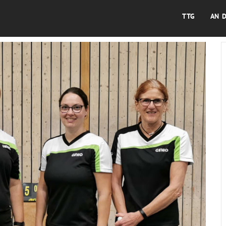
TTG
AN 