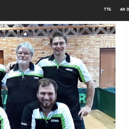
TTG
AN 