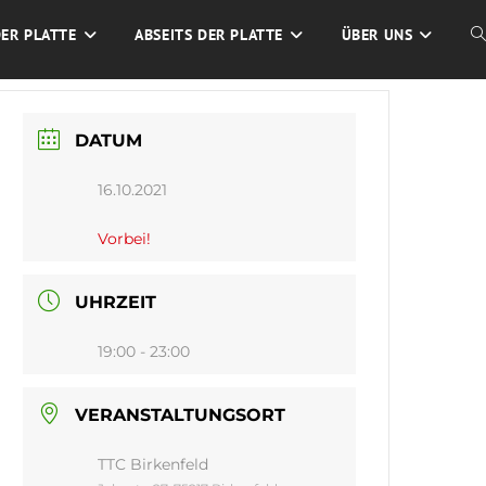
DER PLATTE
ABSEITS DER PLATTE
ÜBER UNS
W
S
DATUM
U
16.10.2021
Vorbei!
UHRZEIT
19:00 - 23:00
VERANSTALTUNGSORT
TTC Birkenfeld