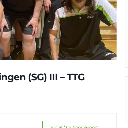
en (SG) III – TTG
+ iCal / Outlook export