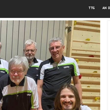
TTG
AN 