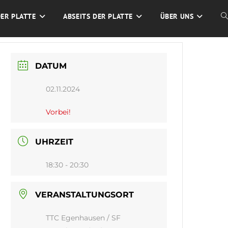
DER PLATTE
ABSEITS DER PLATTE
ÜBER UNS
W
S
DATUM
U
02.11.2024
Vorbei!
UHRZEIT
18:30 - 20:30
VERANSTALTUNGSORT
TTC Egenhausen / SF