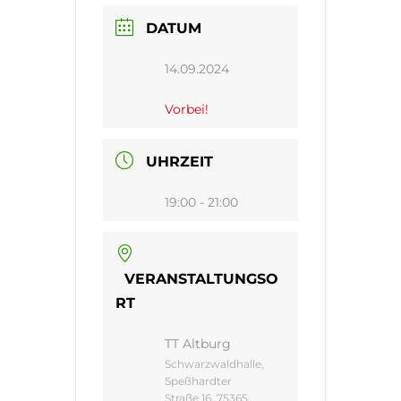
DATUM
14.09.2024
Vorbei!
UHRZEIT
19:00 - 21:00
VERANSTALTUNGSO
RT
TT Altburg
Schwarzwaldhalle,
Speßhardter
Straße 16, 75365