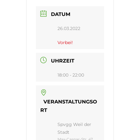
DATUM
26.03.2022
Vorbei!
UHRZEIT
18:00 - 22:00
VERANSTALTUNGSO
RT
Spvgg Weil der
Stadt
Max-Caspar-Str. 47,