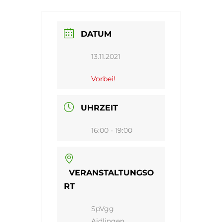
DATUM
13.11.2021
Vorbei!
UHRZEIT
16:00 - 19:00
VERANSTALTUNGSO
RT
SpVgg
Aidlingen