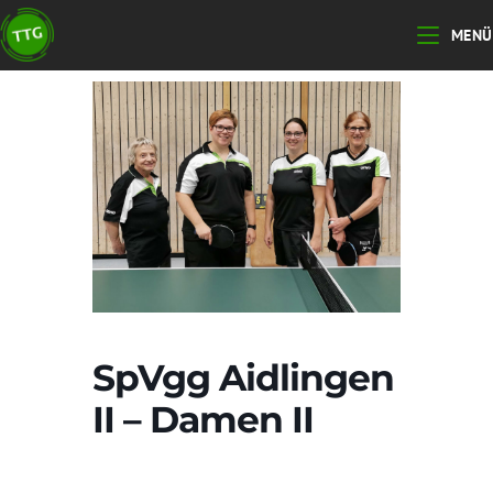
Zum
MENÜ
Inhalt
springen
SpVgg Aidlingen
II – Damen II