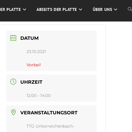
DER PLATTE
ABSEITS DER PLATTE
ÜBER UNS
W
S
DATUM
U
23.10.2021
Vorbei!
UHRZEIT
12:00 - 14:00
VERANSTALTUNGSORT
TTG Unterreichenbach-