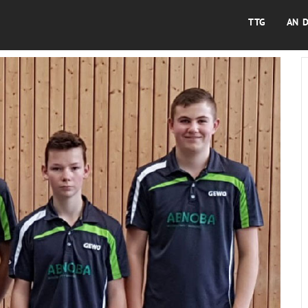
TTG
AN 