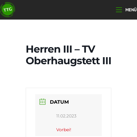
Zum
MENÜ
Inhalt
springen
Herren III – TV
Oberhaugstett III
DATUM
11.02.2023
Vorbei!