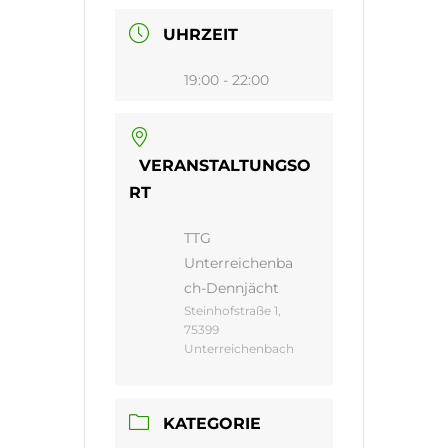
UHRZEIT
19:00 - 22:00
VERANSTALTUNGSO
RT
TTG
Unterreichenba
ch-Dennjächt
Steinhofstraße 1,
75399
Unterreichenbach
KATEGORIE