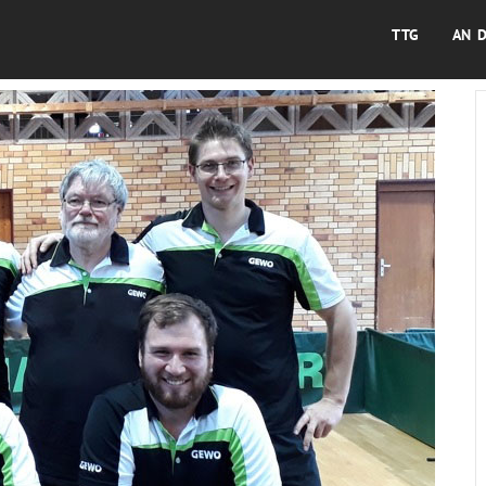
TTG
AN 