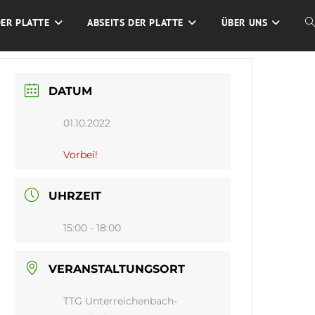
DER PLATTE
ABSEITS DER PLATTE
ÜBER UNS
W
S
DATUM
U
01.10.2022
Vorbei!
UHRZEIT
15:00 - 18:00
VERANSTALTUNGSORT
TTG Unterreichenbach-