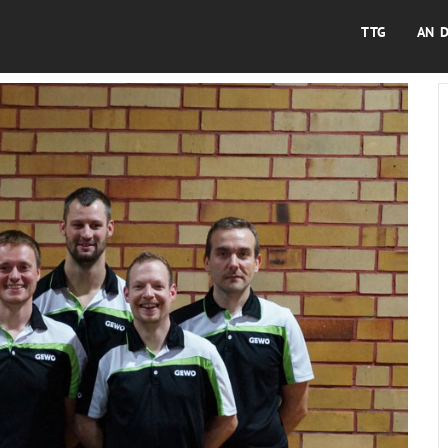
TTG
AN 