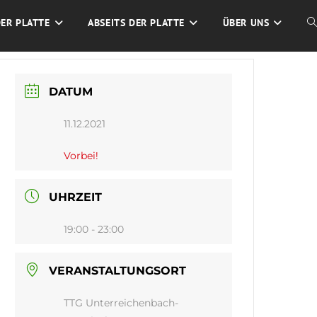
DER PLATTE
ABSEITS DER PLATTE
ÜBER UNS
W
S
DATUM
U
11.12.2021
Vorbei!
UHRZEIT
19:00 - 23:00
VERANSTALTUNGSORT
TTG Unterreichenbach-