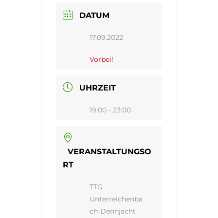
DATUM
17.09.2022
Vorbei!
UHRZEIT
19:00 - 23:00
VERANSTALTUNGSO
RT
TTG
Unterreichenba
ch-Dennjächt