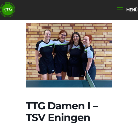
Zum
MENÜ
Inhalt
springen
TTG Damen I –
TSV Eningen