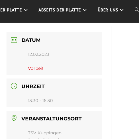
DER PLATTE
ABSEITS DER PLATTE
ÜBER UNS
W
S
DATUM
U
12.02.2023
Vorbei!
UHRZEIT
13:30 - 16:30
VERANSTALTUNGSORT
TSV Kuppingen