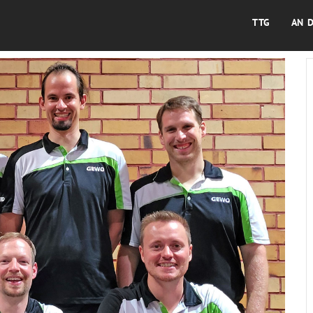
TTG
AN 