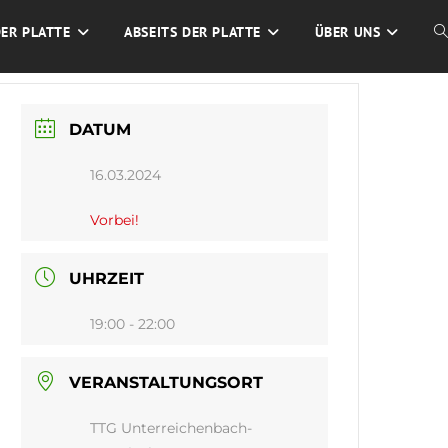
DER PLATTE
ABSEITS DER PLATTE
ÜBER UNS
W
S
DATUM
U
16.03.2024
Vorbei!
UHRZEIT
19:00 - 22:00
VERANSTALTUNGSORT
TTG Unterreichenbach-