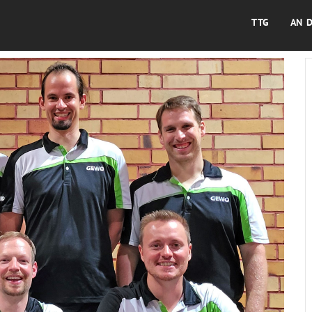
TTG
AN 