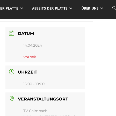
DER PLATTE
ABSEITS DER PLATTE
ÜBER UNS
W
S
DATUM
U
14.04.2024
Vorbei!
UHRZEIT
15:00 - 19:00
VERANSTALTUNGSORT
TV Calmbach II