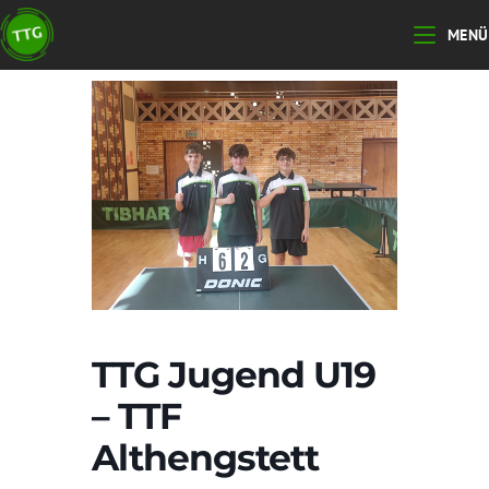
Zum
MENÜ
Inhalt
springen
TTG Jugend U19
– TTF
Althengstett