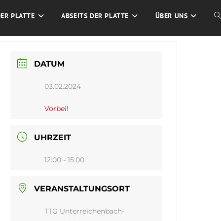
DER PLATTE
ABSEITS DER PLATTE
ÜBER UNS
W
S
DATUM
U
03.02.2024
Vorbei!
UHRZEIT
12:00 - 15:00
VERANSTALTUNGSORT
TTG Unterreichenbach-