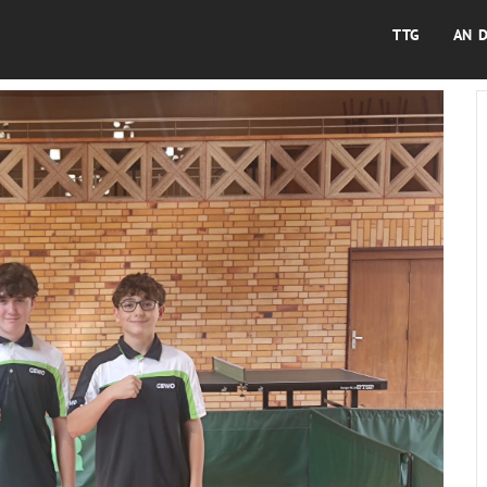
TTG
AN 