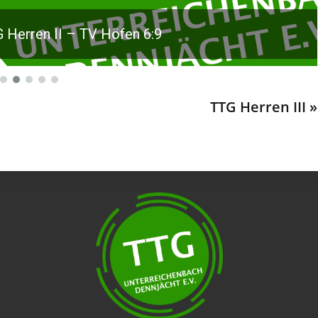
6:9
TTG Herren III »