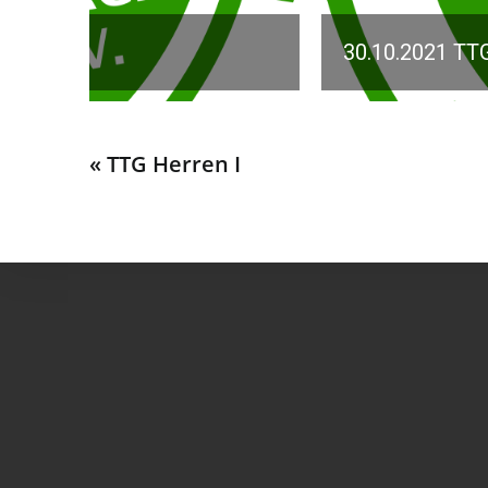
30.10.2021 TTG Herren II – TV Höfen 
« TTG Herren I