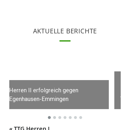
AKTUELLE BERICHTE
Knappe Auswärtsniederlage für
Herren II – TTG verliert gegen den
TSV Wildbad
« TTG Herren I