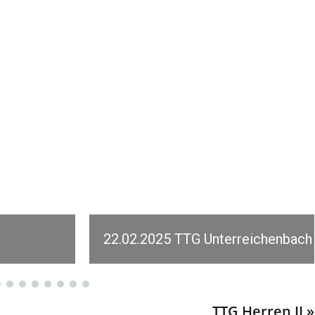
Dennjächt I –Tischtennis Altburg 3:9
TTG Herren II »