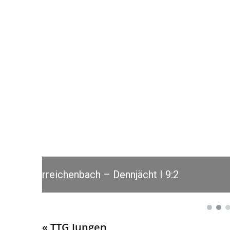
22.02.2025 TTG Unterreichenbach – 
« TTG Jungen