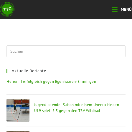
Zum
MENÜ
Inhalt
springen
Pre
Esc
to
Aktuelle Berichte
clo
the
Herren II erfolgreich gegen Egenhausen-Emmingen
sea
pan
Jugend beendet Saison mit einem Unentschieden –
U19 spielt 5:5 gegen den TSV Wildbad