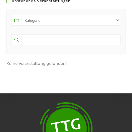
Anstehende Veranstaltungen
a
new
tab
Keine Veranstaltung gefunden!