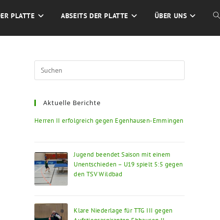
DER PLATTE
ABSEITS DER PLATTE
ÜBER UNS
W
S
Press
Escape
U
to
Aktuelle Berichte
close
the
Herren II erfolgreich gegen Egenhausen-Emmingen
search
panel.
Jugend beendet Saison mit einem
Unentschieden – U19 spielt 5:5 gegen
den TSV Wildbad
Klare Niederlage für TTG III gegen