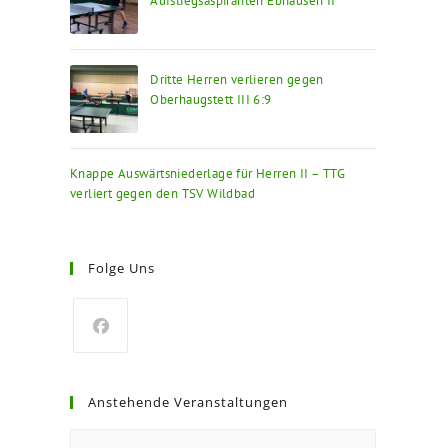
Aufstiegsaspiranten Ebhausen II
Dritte Herren verlieren gegen
Oberhaugstett III 6:9
Knappe Auswärtsniederlage für Herren II – TTG
verliert gegen den TSV Wildbad
Folge Uns
Opens
in
Anstehende Veranstaltungen
a
new