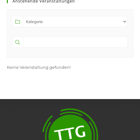
Anstehende Veranstaltungen
a
new
tab
Keine Veranstaltung gefunden!