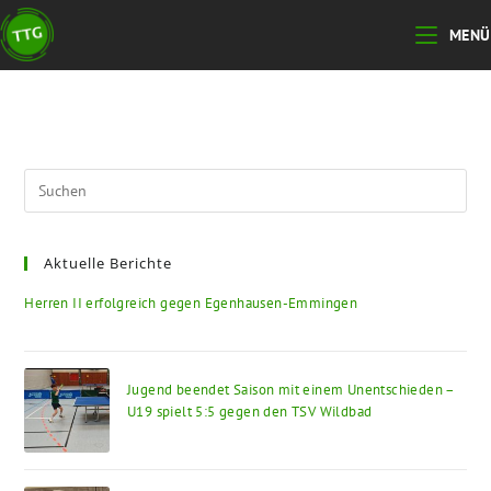
Zum
MENÜ
Inhalt
springen
Pre
Esc
to
Aktuelle Berichte
clo
the
Herren II erfolgreich gegen Egenhausen-Emmingen
sea
pan
Jugend beendet Saison mit einem Unentschieden –
U19 spielt 5:5 gegen den TSV Wildbad