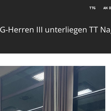
TTG
AN 
TG-Herren III unterliegen TT N