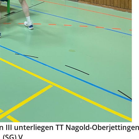
n III unterliegen TT Nagold-Oberjettinge
(SG) V