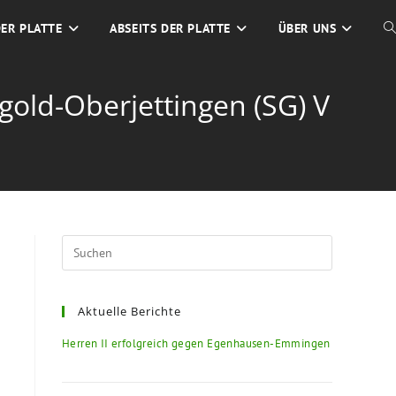
DER PLATTE
ABSEITS DER PLATTE
ÜBER UNS
W
S
agold-Oberjettingen (SG) V
U
Press
Escape
to
Aktuelle Berichte
close
the
Herren II erfolgreich gegen Egenhausen-Emmingen
search
panel.