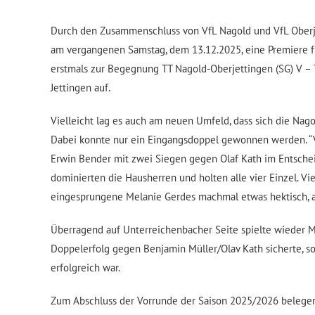
Durch den Zusammenschluss von VfL Nagold und VfL Oberje
am vergangenen Samstag, dem 13.12.2025, eine Premiere für
erstmals zur Begegnung TT Nagold-Oberjettingen (SG) V – T
Jettingen auf.
Vielleicht lag es auch am neuen Umfeld, dass sich die Nago
Dabei konnte nur ein Eingangsdoppel gewonnen werden. “V
Erwin Bender mit zwei Siegen gegen Olaf Kath im Entschei
dominierten die Hausherren und holten alle vier Einzel. Viel
eingesprungene Melanie Gerdes machmal etwas hektisch, a
Überragend auf Unterreichenbacher Seite spielte wieder 
Doppelerfolg gegen Benjamin Müller/Olav Kath sicherte, so
erfolgreich war.
Zum Abschluss der Vorrunde der Saison 2025/2026 belegen