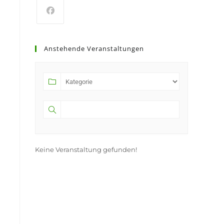
Opens
in
Anstehende Veranstaltungen
a
new
tab
Keine Veranstaltung gefunden!
n