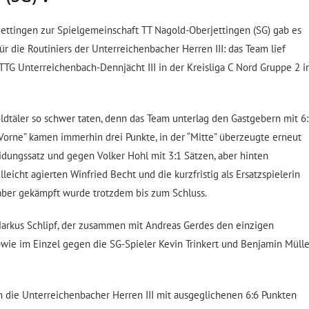
ttingen zur Spielgemeinschaft TT Nagold-Oberjettingen (SG) gab es
 die Routiniers der Unterreichenbacher Herren III: das Team lief
TG Unterreichenbach-Dennjächt III in der Kreisliga C Nord Gruppe 2 i
ldtäler so schwer taten, denn das Team unterlag den Gastgebern mit 6:
orne” kamen immerhin drei Punkte, in der “Mitte” überzeugte erneut
dungssatz und gegen Volker Hohl mit 3:1 Sätzen, aber hinten
leicht agierten Winfried Becht und die kurzfristig als Ersatzspielerin
ber gekämpft wurde trotzdem bis zum Schluss.
Markus Schlipf, der zusammen mit Andreas Gerdes den einzigen
wie im Einzel gegen die SG-Spieler Kevin Trinkert und Benjamin Mülle
 die Unterreichenbacher Herren III mit ausgeglichenen 6:6 Punkten