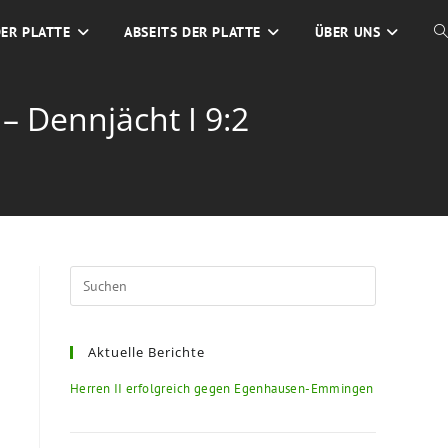
DER PLATTE
ABSEITS DER PLATTE
ÜBER UNS
W
S
– Dennjächt I 9:2
U
Press
Escape
to
Aktuelle Berichte
close
the
Herren II erfolgreich gegen Egenhausen-Emmingen
search
panel.