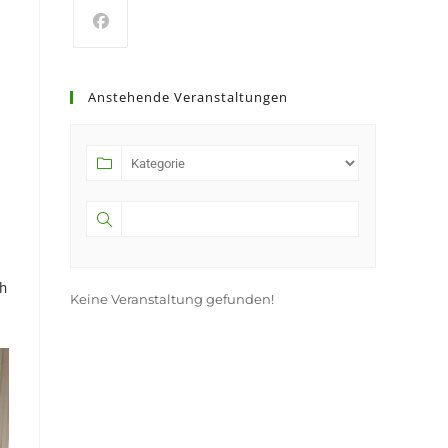
Opens
in
Anstehende Veranstaltungen
a
new
tab
ch
Keine Veranstaltung gefunden!