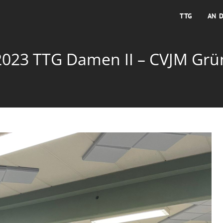
TTG
AN 
2023 TTG Damen II – CVJM Grün