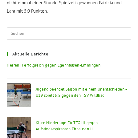
nicht einmal einer Stunde Spielzeit gewannen Patricia und
Lara mit 5:0 Punkten.
Pre
Esc
to
Aktuelle Berichte
clo
the
Herren II erfolgreich gegen Egenhausen-Emmingen
sea
pan
Jugend beendet Saison mit einem Unentschieden –
U19 spielt 5:5 gegen den TSV Wildbad
Klare Niederlage für TTG III gegen
Aufstiegsaspiranten Ebhausen II