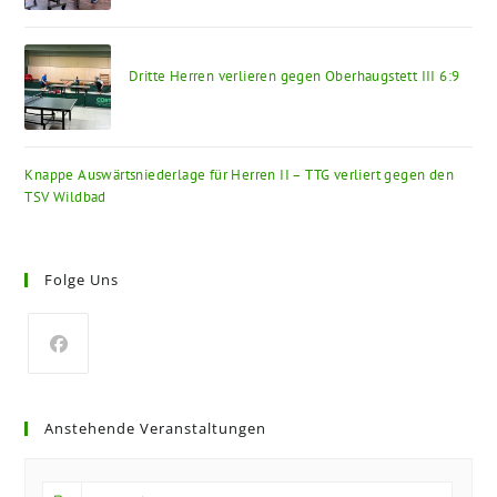
Dritte Herren verlieren gegen Oberhaugstett III 6:9
Knappe Auswärtsniederlage für Herren II – TTG verliert gegen den
TSV Wildbad
Folge Uns
Opens
in
Anstehende Veranstaltungen
a
new