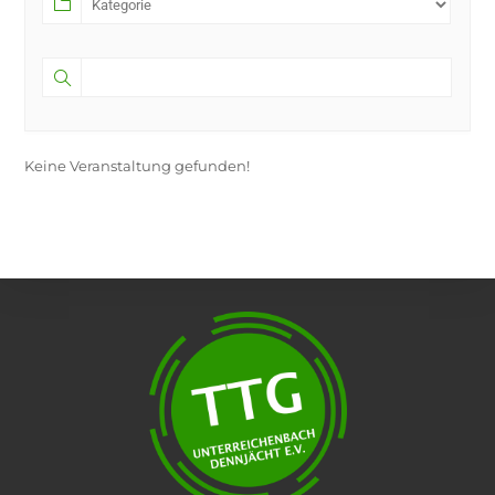
tab
Keine Veranstaltung gefunden!