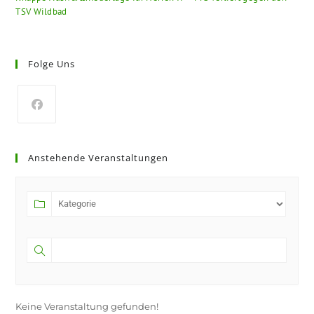
TSV Wildbad
Folge Uns
Opens
in
Anstehende Veranstaltungen
a
new
tab
Keine Veranstaltung gefunden!