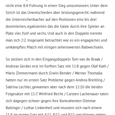
nicht eine 8:4-Führung in einen Sieg umzumünzen. Unter dem
Strich ist das Unentschieden aber leistungsgerecht: während
die Unterreichenbacher auf den Positionen eins bis drei
dominierten, egalisierten das die Gäste durch ihre Spieler an
Platz vier, fünf und sechs. Und auch in den Doppeln trennte
man sich 2:2. Insgesamt betrachtet war es ein engagiertes und
umkämpftes Match mit einigen sehenswerten Ballwechseln.
So setzten sich in den Eingangsdoppeln Tom van de Braak /
Andreas Gerdes erst im fünften Satz mit 11:8 gegen Olaf Kath /
Mario Zimmermann durch. Erwin Bender / Werner Thomalla
hatten nur im ersten Satz Probleme gegen Andrea Breitling /
Sabrina Lechler, gewannen aber nach dem 12:10 die beiden
Folgesätze mit 11:7. Winfried Becht / Carsten Lachenauer taten
sich dagegen schwer gegen ihre Kontrahenten Dietmar
Baitinger / Lothar Linkenheil und mussten sich nach einem
11:3 im ersten Satz mit 4:11, 9:11 und 9:11 geschlagen geben.