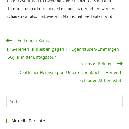
klarer Favorit ist. Erschwerend kommt hinzu, dass bei den
Unterreichenbachern einige Leistungsträger fehlen werden.
Schauen wir also mal, wie sich Mannschaft verkaufen wird…
Weitere
Vorheriger Beitrag
Artikel
TTG-Herren III bleiben gegen TT Egenhausen-Emmingen
ansehen
(SG) III in der Erfolgsspur
Nächster Beitrag
Deutlicher Heimsieg für Unterreichenbach – Herren II
schlagen Althengstett
Pre
Esc
to
Aktuelle Berichte
clo
the