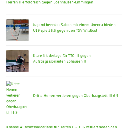
Herren II erfolgreich gegen Egenhausen-Emmingen
sea
pan
Jugend beendet Saison mit einem Unentschieden –
U19 spielt 5:5 gegen den TSV Wildbad
Klare Niederlage für TTG III gegen
Aufstiegsaspiranten Ebhausen II
Dritte Herren verlieren gegen Oberhaugstett III 6:9
Knappe Auswärtsniederlage für Herren II – TTG verliert gegen den