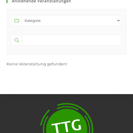
Anstehende Veranstaltungen
a
new
tab
Keine Veranstaltung gefunden!