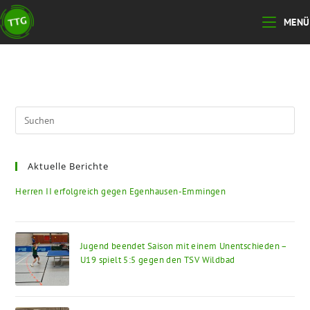
Zum
MENÜ
Inhalt
springen
Pre
Esc
to
Aktuelle Berichte
clo
the
Herren II erfolgreich gegen Egenhausen-Emmingen
sea
pan
Jugend beendet Saison mit einem Unentschieden –
U19 spielt 5:5 gegen den TSV Wildbad