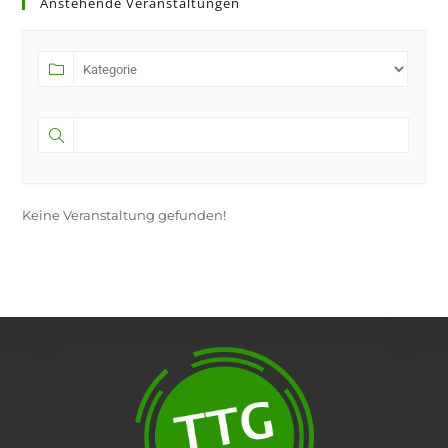
Anstehende Veranstaltungen
a
new
tab
Keine Veranstaltung gefunden!