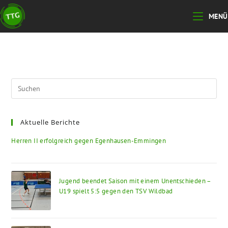
Zum
MENÜ
Inhalt
springen
Pre
Esc
to
Aktuelle Berichte
clo
the
Herren II erfolgreich gegen Egenhausen-Emmingen
sea
pan
Jugend beendet Saison mit einem Unentschieden –
U19 spielt 5:5 gegen den TSV Wildbad