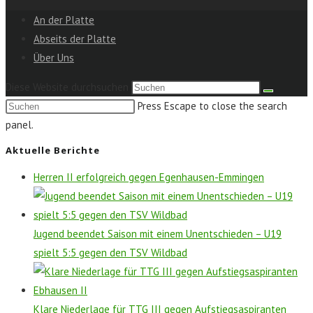
An der Platte
Abseits der Platte
Über Uns
Diese Website durchsuchen
Press Escape to close the search
panel.
Aktuelle Berichte
Herren II erfolgreich gegen Egenhausen-Emmingen
Jugend beendet Saison mit einem Unentschieden – U19
spielt 5:5 gegen den TSV Wildbad
Klare Niederlage für TTG III gegen Aufstiegsaspiranten